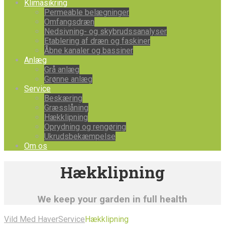
Klimasikring
Permeable belægninger
Omfangsdræn
Nedsivning- og skybrudssanalyser
Etablering af dræn og faskiner
Åbne kanaler og bassiner
Anlæg
Grå anlæg
Grønne anlæg
Service
Beskæring
Græsslåning
Hækklipning
Oprydning og rengøring
Ukrudsbekæmpelse
Om os
Hækklipning
We keep your garden in full health
Vild Med Haver
Service
Hækklipning