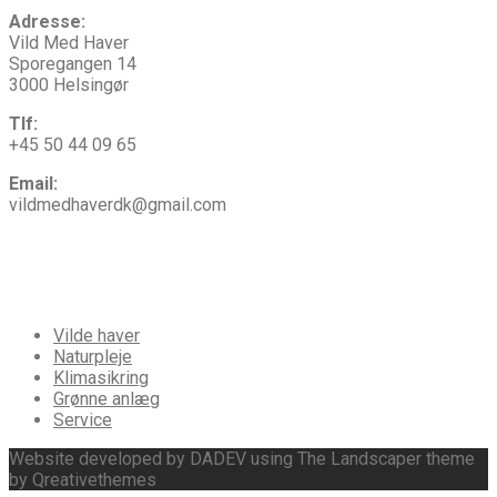
Adresse:
Vild Med Haver
Sporegangen 14
3000 Helsingør
Tlf:
+45 50 44 09 65
Email:
vildmedhaverdk@gmail.com
Vi
tilbyder
Vilde haver
Naturpleje
Klimasikring
Grønne anlæg
Service
Website developed by DADEV using The Landscaper theme
by Qreativethemes