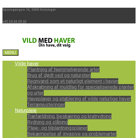
Sporegangen 14, 3000 Helsingør
+45 50 44 09 65
MENU
Vilde haver
Plantning af hjemmehørende arter
Brug af dødt ved og natursten
Regnvand som et naturligt element i haven
Afskrabning af muldlag for specialiserede planter
og urter
Haveplaner og etablering af vilde naturlige haver
Terrænjusteringer
Naturpleje
Træfældning, beskæring og kratrydning
Rydning og slåning
Pleje- og tilplantningsplaner
Bekæmpelse af invasive og problemarter