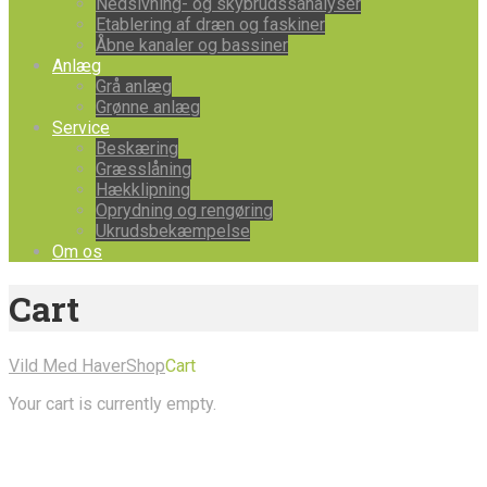
Nedsivning- og skybrudssanalyser
Etablering af dræn og faskiner
Åbne kanaler og bassiner
Anlæg
Grå anlæg
Grønne anlæg
Service
Beskæring
Græsslåning
Hækklipning
Oprydning og rengøring
Ukrudsbekæmpelse
Om os
Cart
Vild Med Haver
Shop
Cart
Your cart is currently empty.
Om
os