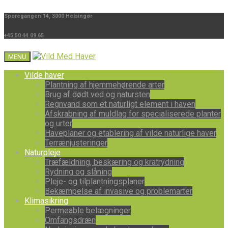
Sporegangen 14, 3000 Helsingør
+45 50 44 09 65
MENU
Vilde haver
Plantning af hjemmehørende arter
Brug af dødt ved og natursten
Regnvand som et naturligt element i haven
Afskrabning af muldlag for specialiserede planter
og urter
Haveplaner og etablering af vilde naturlige haver
Terrænjusteringer
Naturpleje
Træfældning, beskæring og kratrydning
Rydning og slåning
Pleje- og tilplantningsplaner
Bekæmpelse af invasive og problemarter
Klimasikring
Permeable belægninger
Omfangsdræn