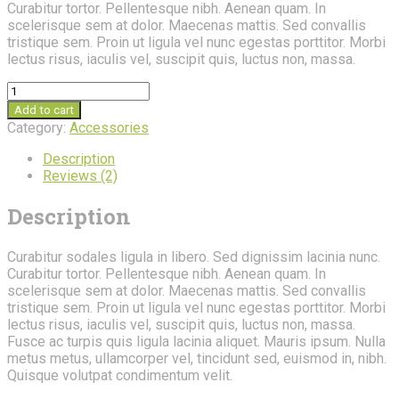
Curabitur tortor. Pellentesque nibh. Aenean quam. In
scelerisque sem at dolor. Maecenas mattis. Sed convallis
tristique sem. Proin ut ligula vel nunc egestas porttitor. Morbi
lectus risus, iaculis vel, suscipit quis, luctus non, massa.
Garden
Hose
Add to cart
quantity
Category:
Accessories
Description
Reviews (2)
Description
Curabitur sodales ligula in libero. Sed dignissim lacinia nunc.
Curabitur tortor. Pellentesque nibh. Aenean quam. In
scelerisque sem at dolor. Maecenas mattis. Sed convallis
tristique sem. Proin ut ligula vel nunc egestas porttitor. Morbi
lectus risus, iaculis vel, suscipit quis, luctus non, massa.
Fusce ac turpis quis ligula lacinia aliquet. Mauris ipsum. Nulla
metus metus, ullamcorper vel, tincidunt sed, euismod in, nibh.
Quisque volutpat condimentum velit.