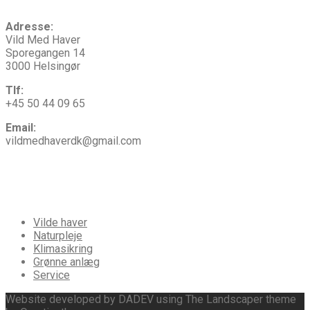
Adresse:
Vild Med Haver
Sporegangen 14
3000 Helsingør
Tlf:
+45 50 44 09 65
Email:
vildmedhaverdk@gmail.com
Vi
tilbyder
Vilde haver
Naturpleje
Klimasikring
Grønne anlæg
Service
Website developed by DADEV using The Landscaper theme