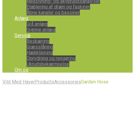
Nedsivning- og skybrudssanalyser
Etablering af dræn og faskiner
Åbne kanaler og bassiner
Anlæg
Grå anlæg
Grønne anlæg
Service
Beskæring
Græsslåning
Hækklipning
Oprydning og rengøring
Ukrudsbekæmpelse
Om os
Vild Med Haver
Products
Accessories
Garden Hose