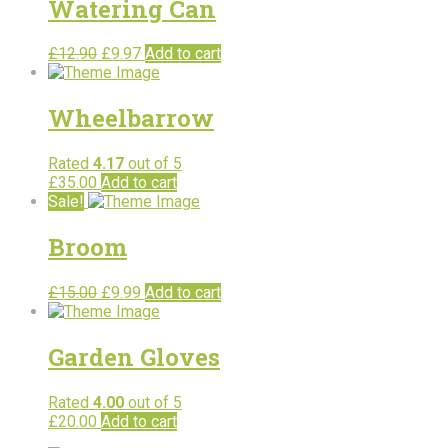
Watering Can
£
12.90
£
9.97
Add to cart
Wheelbarrow
Rated
4.17
out of 5
£
35.00
Add to cart
Sale!
Broom
£
15.00
£
9.99
Add to cart
Garden Gloves
Rated
4.00
out of 5
£
20.00
Add to cart