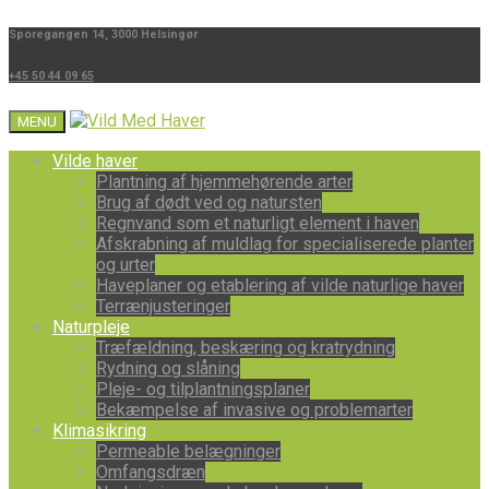
Sporegangen 14, 3000 Helsingør
+45 50 44 09 65
MENU
Vilde haver
Plantning af hjemmehørende arter
Brug af dødt ved og natursten
Regnvand som et naturligt element i haven
Afskrabning af muldlag for specialiserede planter
og urter
Haveplaner og etablering af vilde naturlige haver
Terrænjusteringer
Naturpleje
Træfældning, beskæring og kratrydning
Rydning og slåning
Pleje- og tilplantningsplaner
Bekæmpelse af invasive og problemarter
Klimasikring
Permeable belægninger
Omfangsdræn