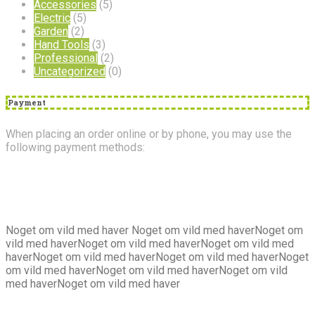
Accessories
(5)
Electric
(5)
Garden
(2)
Hand Tools
(3)
Professional
(2)
Uncategorized
(0)
Payment
When placing an order online or by phone, you may use the
following payment methods:
Om
os
Noget om vild med haver Noget om vild med haverNoget om
vild med haverNoget om vild med haverNoget om vild med
haverNoget om vild med haverNoget om vild med haverNoget
om vild med haverNoget om vild med haverNoget om vild
med haverNoget om vild med haver
Kontakt
os