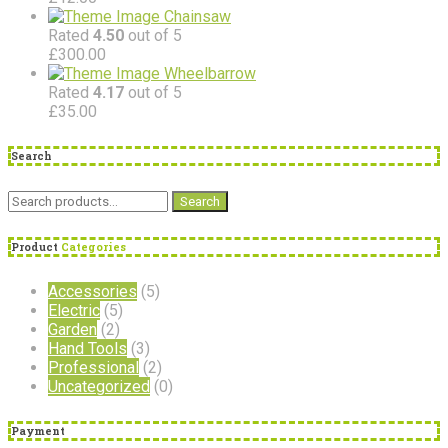
Chainsaw
Rated
4.50
out of 5
£
300.00
Wheelbarrow
Rated
4.17
out of 5
£
35.00
Search
Search
Search
for:
Product
Categories
Accessories
(5)
Electric
(5)
Garden
(2)
Hand Tools
(3)
Professional
(2)
Uncategorized
(0)
Payment