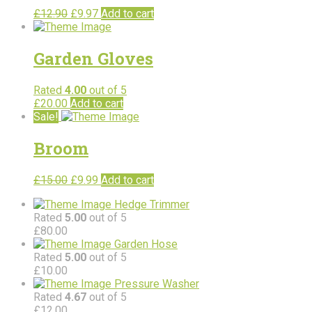
£
12.90
£
9.97
Add to cart
Garden Gloves
Rated
4.00
out of 5
£
20.00
Add to cart
Sale!
Broom
£
15.00
£
9.99
Add to cart
Hedge Trimmer
Rated
5.00
out of 5
£
80.00
Garden Hose
Rated
5.00
out of 5
£
10.00
Pressure Washer
Rated
4.67
out of 5
£
12.00