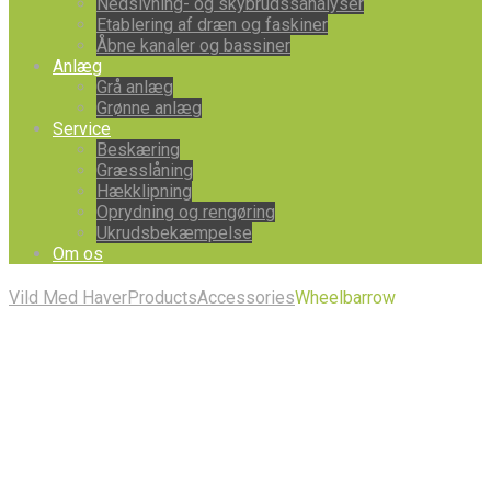
Nedsivning- og skybrudssanalyser
Etablering af dræn og faskiner
Åbne kanaler og bassiner
Anlæg
Grå anlæg
Grønne anlæg
Service
Beskæring
Græsslåning
Hækklipning
Oprydning og rengøring
Ukrudsbekæmpelse
Om os
Vild Med Haver
Products
Accessories
Wheelbarrow