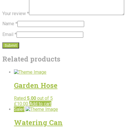
Your review
*
Name
*
Email
*
Related products
Garden Hose
Rated
5.00
out of 5
£
10.00
Add to cart
Sale!
Watering Can