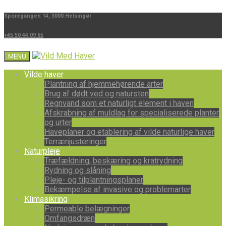
Sporegangen 14, 3000 Helsingør
+45 50 44 09 65
MENU
Vilde haver
Plantning af hjemmehørende arter
Brug af dødt ved og natursten
Regnvand som et naturligt element i haven
Afskrabning af muldlag for specialiserede planter
og urter
Haveplaner og etablering af vilde naturlige haver
Terrænjusteringer
Naturpleje
Træfældning, beskæring og kratrydning
Rydning og slåning
Pleje- og tilplantningsplaner
Bekæmpelse af invasive og problemarter
Klimasikring
Permeable belægninger
Omfangsdræn